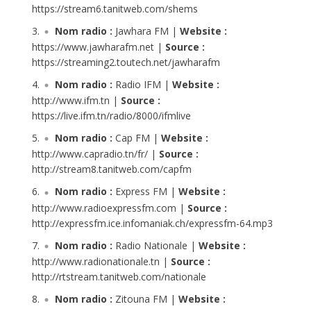
https://stream6.tanitweb.com/shems
Nom radio :
Jawhara FM |
Website :
https://www.jawharafm.net |
Source :
https://streaming2.toutech.net/jawharafm
Nom radio :
Radio IFM |
Website :
http://www.ifm.tn |
Source :
https://live.ifm.tn/radio/8000/ifmlive
Nom radio :
Cap FM |
Website :
http://www.capradio.tn/fr/‎ |
Source :
http://stream8.tanitweb.com/capfm
Nom radio :
Express FM |
Website :
http://www.radioexpressfm.com |
Source :
http://expressfm.ice.infomaniak.ch/expressfm-64.mp3
Nom radio :
Radio Nationale |
Website :
http://www.radionationale.tn |
Source :
http://rtstream.tanitweb.com/nationale
Nom radio :
Zitouna FM |
Website :