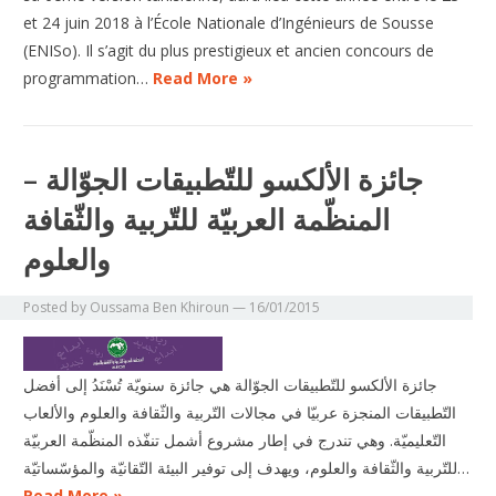
et 24 juin 2018 à l’École Nationale d’Ingénieurs de Sousse
(ENISo). Il s’agit du plus prestigieux et ancien concours de
programmation…
Read More »
جائزة الألكسو للتّطبيقات الجوّالة –
المنظّمة العربيّة للتّربية والثّقافة
والعلوم
Posted by
Oussama Ben Khiroun
—
16/01/2015
جائزة الألكسو للتّطبيقات الجوّالة هي جائزة سنويّة تُسْنَدُ إلى أفضل
التّطبيقات المنجزة عربيّا في مجالات التّربية والثّقافة والعلوم والألعاب
التّعليميّة. وهي تندرج في إطار مشروع أشمل تنفّذه المنظّمة العربيّة
للتّربية والثّقافة والعلوم، ويهدف إلى توفير البيئة التّقانيّة والمؤسّساتيّة…
Read More »