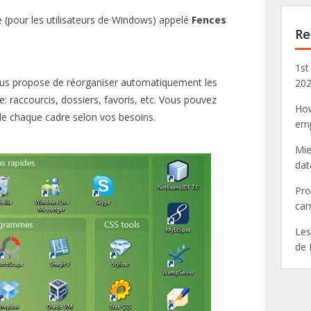
e (pour les utilisateurs de Windows) appelé
Fences
Re
1st
ous propose de réorganiser automatiquement les
20
: raccourcis, dossiers, favoris, etc. Vous pouvez
How
n de chaque cadre selon vos besoins.
emp
Mie
dat
Pro
car
Les
de 