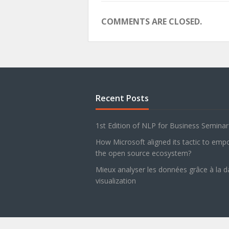
COMMENTS ARE CLOSED.
Recent Posts
1st Edition of NLP for Business Semina
How Microsoft aligned its tactic to em
the open source ecosystem?
Mieux analyser les données grâce à la d
visualization