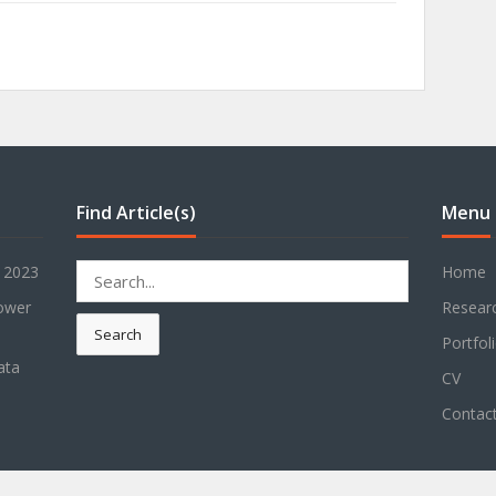
Find Article(s)
Menu
Search
r 2023
Home
for:
power
Resear
Search
Portfol
ata
CV
Contac