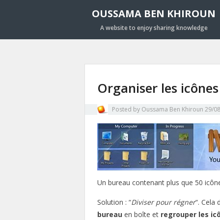
OUSSAMA BEN KHIROUN
A website to enjoy sharing knowledge
Organiser les icône
Posted by
Oussama Ben Khiroun
29/0
Un bureau contenant plus que 50 icône
Solution : “
Diviser pour régner
“. Cela 
bureau
en boîte et
regrouper les ic