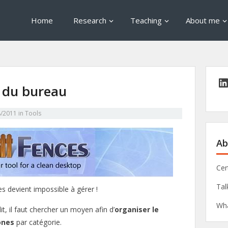
Home
Research
Teaching
About me
s du bureau
8/2011
in
Tools
Ab
Cer
Tal
s devient impossible à gérer !
Wha
dit, il faut chercher un moyen afin d’
organiser le
ônes
par catégorie.